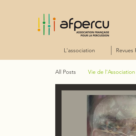
L'association
Revues 
All Posts
Vie de l'Association