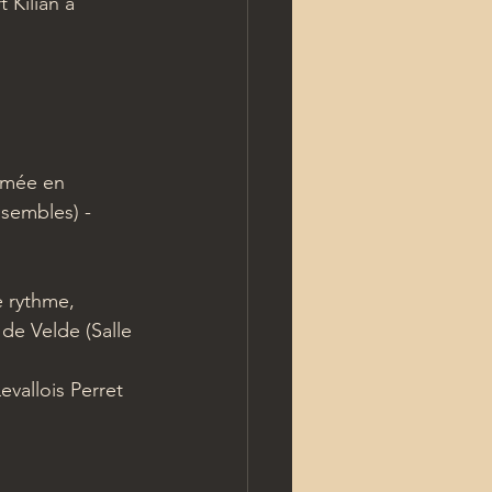
 Kilian à 
ômée en 
sembles) - 
e rythme, 
de Velde (Salle 
vallois Perret