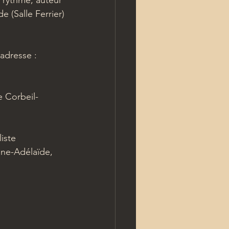
 rythme, auteur 
 (Salle Ferrier)
'adresse : 
 Corbeil-
iste 
ine-Adélaïde, 