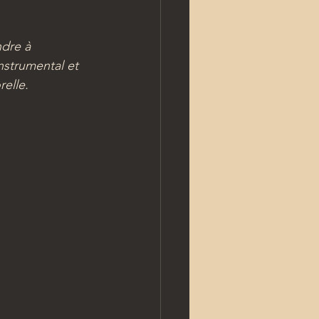
ndre à 
nstrumental et 
elle.