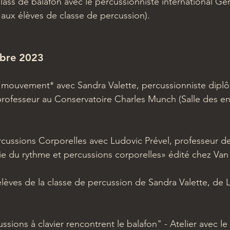
ss de balafon avec le percussionniste international Gert
 aux élèves de classe de percussion).
bre 2023 
u mouvement* avec Sandra Valette, percussionniste dipl
rofesseur au Conservatoire Charles Munch (Salle des en
rcussions Corporelles avec Ludovic Prével, professeur d
 du rythme et percussions corporelles» édité chez Van 
es de la classe de percussion de Sandra Valette, de Le
sions à clavier rencontrent le balafon" - Atelier avec le 