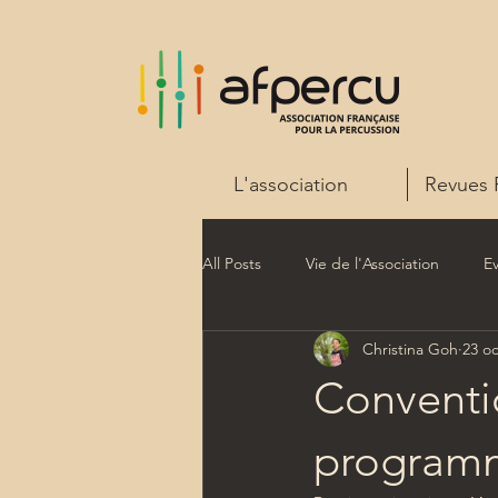
L'association
Revues 
All Posts
Vie de l'Association
E
Christina Goh
23 oc
Conventi
program