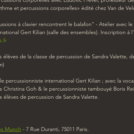
rcussions corporelles avec Ludovic Prével, professeur de
hme et percussions corporelles» édité chez Van de Velde
sions à clavier rencontrent le balafon" - Atelier avec le 
national Gert Kilian (salle des ensembles). Inscription à l
.fr
lèves de la classe de percussion de Sandra Valette, de
m)
percussionniste international Gert Kilian ; avec la vocal
es Christina Goh & le percussionniste tambouyé Boris Re
es élèves de percussion de Sandra Valette.
les Munch
 - 7 Rue Duranti, 75011 Paris.