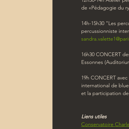
12h30-14h Atelier pe
de «Pédagogie du ryt
14h-15h30 "Les percus
percussionniste inter
sandra.valette1@paris
16h30 CONCERT des é
Essonnes (Auditoriu
19h CONCERT avec le 
international de blu
et la participation d
Liens utiles
Conservatoire Char