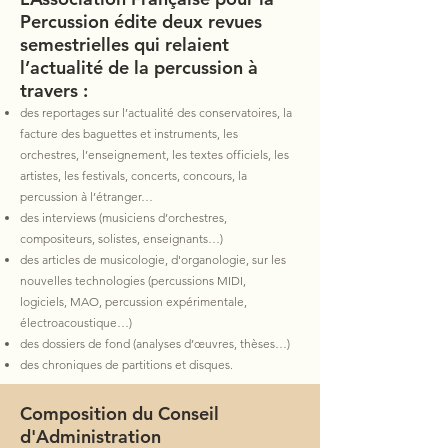
Percussion édite deux revues
semestrielles qui relaient
l’actualité de la percussion à
travers :
des reportages sur l’actualité des conservatoires, la
facture des baguettes et instruments, les
orchestres, l’enseignement, les textes officiels, les
artistes, les festivals, concerts, concours, la
percussion à l’étranger…
des interviews (musiciens d’orchestres,
compositeurs, solistes, enseignants…)
des articles de musicologie, d'organologie, sur les
nouvelles technologies (percussions MIDI,
logiciels, MAO, percussion expérimentale,
électroacoustique…)
des dossiers de fond (analyses d’œuvres, thèses…)
des chroniques de partitions et disques.
Composition du Conseil
d'Administration