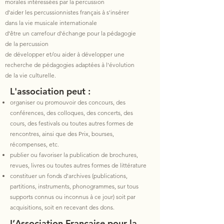
morales intéressées par la percussion
d’aider les percussionnistes français à s'insérer
dans la vie musicale internationale
d’être un carrefour d'échange pour la pédagogie
de la percussion
de développer et/ou aider à développer une
recherche de pédagogies adaptées à l'évolution
de la vie culturelle.
L'association peut :
organiser ou promouvoir des concours, des
conférences, des colloques, des concerts, des
cours, des festivals ou toutes autres formes de
rencontres, ainsi que des Prix, bourses,
récompenses, etc.
publier ou favoriser la publication de brochures,
revues, livres ou toutes autres formes de littérature
constituer un fonds d'archives (publications,
partitions, instruments, phonogrammes, sur tous
supports connus ou inconnus à ce jour) soit par
acquisitions, soit en recevant des dons.
L’Association Française pour la