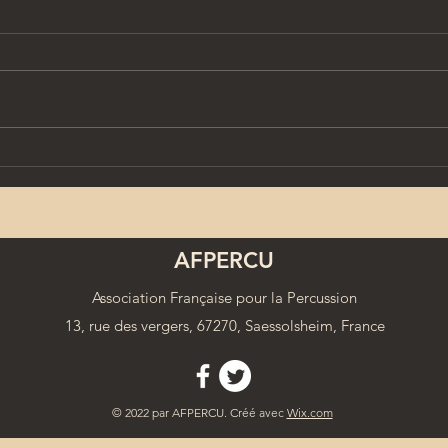
Un prospectus AFPercu à
Revu
partager
numé
spéc
AFPERCU
Association Française pour la Percussion
13, rue des vergers, 67270, Saessolsheim, France
© 2022 par AFPERCU. Créé avec
Wix.com