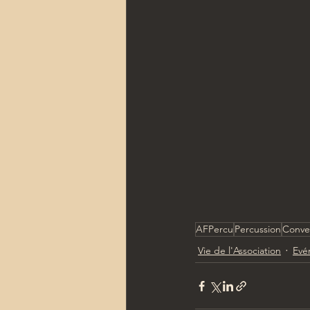
AFPercu
Percussion
Conve
Vie de l'Association
Evé