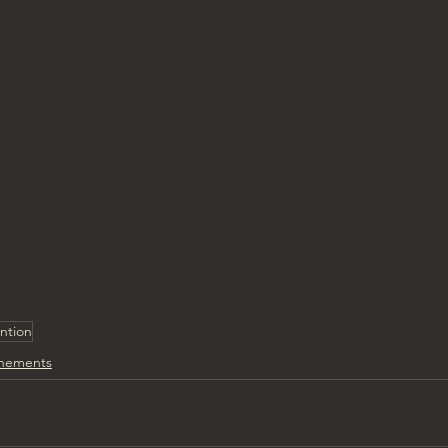
ntion
nements