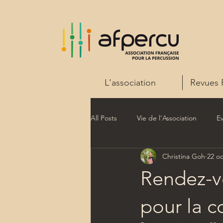
L'association
Revues 
All Posts
Vie de l'Association
E
Christina Goh
22 oc
Rendez-v
pour la c