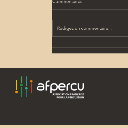
Commentaires
Rédigez un commentaire...
Revue PERCUSSIONS : des
articles passionnants et utiles
dans ce 57ème numéro