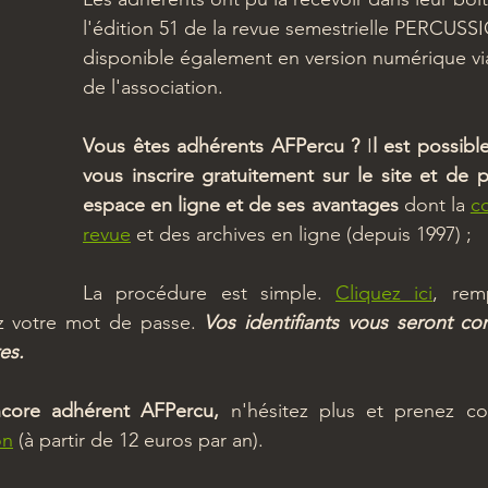
l'édition 51 de la revue semestrielle PERCUSS
disponible également en version numérique via l
de l'association.
Vous êtes adhérents AFPercu ?
 I
l est possibl
vous inscrire gratuitement sur le site et de pr
espace en ligne et de ses avantages
 dont la 
co
revue
 et des archives en ligne (depuis 1997) ; 
La procédure est simple. 
Cliquez ici
, remp
ez votre mot de passe. 
Vos identifiants vous seront co
es.
core adhérent AFPercu,
on
 (à partir de 12 euros par an).