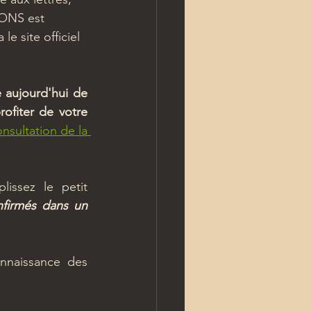
IONS est 
e site officiel 
e aujourd'hui de 
ofiter de votre 
nsultation de la 
lissez le petit 
nfirmés dans un 
 n'hésitez plus et prenez connaissance des 