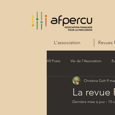
L'association
Revues 
All Posts
Vie de l'Association
E
Christina Goh
9 ma
La revue
Dernière mise à jour :
13 n