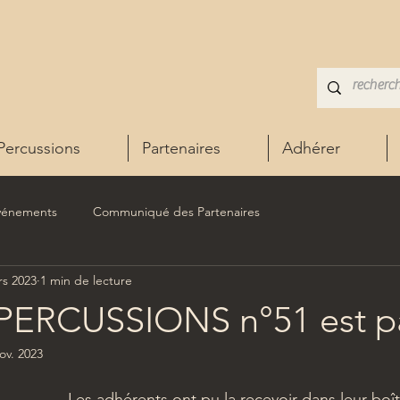
Percussions
Partenaires
Adhérer
vénements
Communiqué des Partenaires
rs 2023
1 min de lecture
 PERCUSSIONS n°51 est p
ov. 2023
Les adhérents ont pu la recevoir dans leur boîte