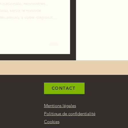
 nationale, rencontres...
ieux servir le monde
désormais à votre disposition
ager. N'hésitez pas.
es les bienvenus ! Cliquer
 la percussion.
CONTACT
Mentions légales
Politique de confidentialité
Cookies