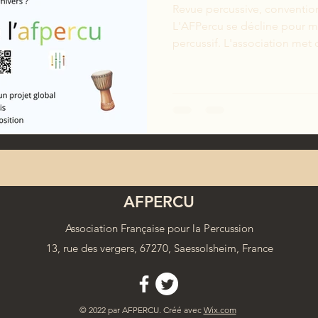
Revue percussive, convention
L'AFPercu se décline pour m
percussif. L'association met 
un prospectus / poster à part
Nouveaux adhérents, vous êt
pour partager votre amour de
AFPERCU
Association Française pour la Percussion
13, rue des vergers, 67270, Saessolsheim, France
© 2022 par AFPERCU. Créé avec
Wix.com