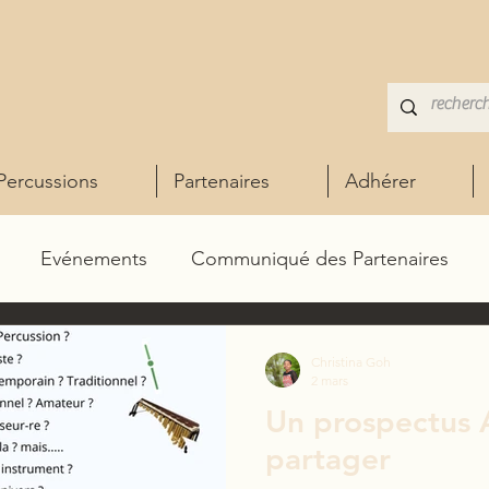
Percussions
Partenaires
Adhérer
Evénements
Communiqué des Partenaires
Christina Goh
2 mars
Un prospectus 
partager