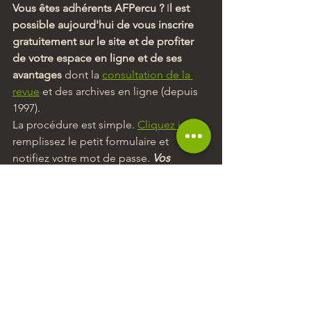
Vous êtes adhérents AFPercu ?
 I
l est 
possible aujourd'hui de vous inscrire 
gratuitement sur le site et de profiter 
de votre espace en ligne et de ses 
avantages
 dont la 
consultation de la 
revue
 et des archives en ligne (depuis 
1997).
La procédure est simple. 
Cliquez ici
, 
remplissez le petit formulaire et 
notifiez votre mot de passe. 
Vos 
identifiants vous seront confirmés dans 
un délai de 48 à 72 heures.
Vous n'êtes pas encore adhérent 
AFPercu,
 n'hésitez plus et prenez 
connaissance des 
conditions 
d'adhésion
 (à partir de 12 euros par an).
Vie de l'Association
Evénements