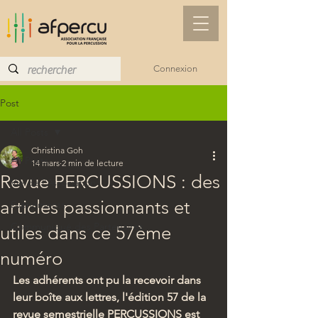
Connexion
Post
All Posts
Christina Goh
All Posts
14 mars
2 min de lecture
Revue PERCUSSIONS : des
Vie de l'Association
articles passionnants et
Evénements
Communiqué des Partenaires
utiles dans ce 57ème
numéro
Les adhérents ont pu la recevoir dans 
leur boîte aux lettres, l'édition 57 de la 
revue semestrielle PERCUSSIONS est 